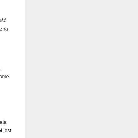
ość
ożna
ą
home.
ata
ł jest