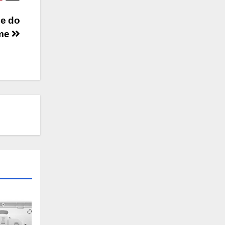
e do
ome