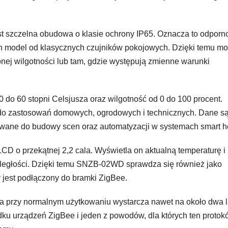
 szczelna obudowa o klasie ochrony IP65. Oznacza to odporn
ten model od klasycznych czujników pokojowych. Dzięki temu m
ej wilgotności lub tam, gdzie występują zmienne warunki
 do 60 stopni Celsjusza oraz wilgotność od 0 do 100 procent.
 do zastosowań domowych, ogrodowych i technicznych. Dane s
wane do budowy scen oraz automatyzacji w systemach smart 
D o przekątnej 2,2 cala. Wyświetla on aktualną temperaturę i
dległości. Dzięki temu SNZB-02WD sprawdza się również jako
y jest podłączony do bramki ZigBee.
óra przy normalnym użytkowaniu wystarcza nawet na około dwa l
dku urządzeń ZigBee i jeden z powodów, dla których ten protokó