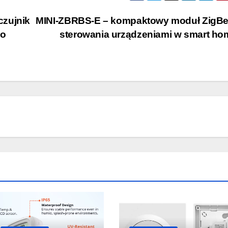
zujnik
MINI-ZBRBS-E – kompaktowy moduł ZigBe
do
sterowania urządzeniami w smart h