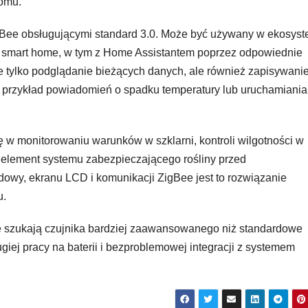
domu.
ee obsługującymi standard 3.0. Może być używany w ekosyst
i smart home, w tym z Home Assistantem poprzez odpowiednie
ie tylko podglądanie bieżących danych, ale również zapisywani
na przykład powiadomień o spadku temperatury lub uruchamiania
ę w monitorowaniu warunków w szklarni, kontroli wilgotności w
o element systemu zabezpieczającego rośliny przed
owy, ekranu LCD i komunikacji ZigBee jest to rozwiązanie
u.
e szukają czujnika bardziej zaawansowanego niż standardowe
iej pracy na baterii i bezproblemowej integracji z systemem