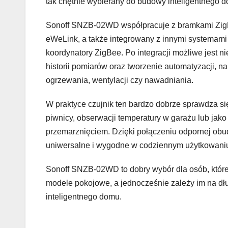
tak chętnie wybierany do budowy inteligentnego 
Sonoff SNZB-02WD współpracuje z bramkami ZigB
eWeLink, a także integrowany z innymi systemam
koordynatory ZigBee. Po integracji możliwe jest n
historii pomiarów oraz tworzenie automatyzacji, 
ogrzewania, wentylacji czy nawadniania.
W praktyce czujnik ten bardzo dobrze sprawdza si
piwnicy, obserwacji temperatury w garażu lub jak
przemarznięciem. Dzięki połączeniu odpornej obud
uniwersalne i wygodne w codziennym użytkowani
Sonoff SNZB-02WD to dobry wybór dla osób, któr
modele pokojowe, a jednocześnie zależy im na dług
inteligentnego domu.