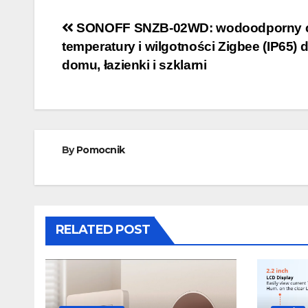
Nawigacja
SONOFF SNZB-02WD: wodoodporny c
temperatury i wilgotności Zigbee (IP65) 
wpisu
domu, łazienki i szklarni
By
Pomocnik
RELATED POST