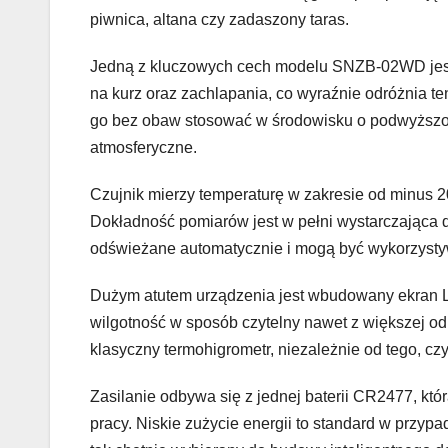
piwnica, altana czy zadaszony taras.
Jedną z kluczowych cech modelu SNZB-02WD jest
na kurz oraz zachlapania, co wyraźnie odróżnia 
go bez obaw stosować w środowisku o podwyższon
atmosferyczne.
Czujnik mierzy temperaturę w zakresie od minus 20
Dokładność pomiarów jest w pełni wystarczająca
odświeżane automatycznie i mogą być wykorzysty
Dużym atutem urządzenia jest wbudowany ekran LC
wilgotność w sposób czytelny nawet z większej o
klasyczny termohigrometr, niezależnie od tego, cz
Zasilanie odbywa się z jednej baterii CR2477, kt
pracy. Niskie zużycie energii to standard w przypa