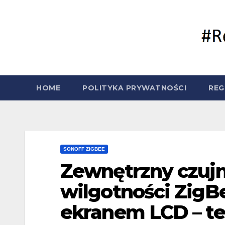
Skip
to
content
HOME
POLITYKA PRYWATNOŚCI
REG
SONOFF ZIGBEE
Zewnętrzny czujn
wilgotności Zig
ekranem LCD – te