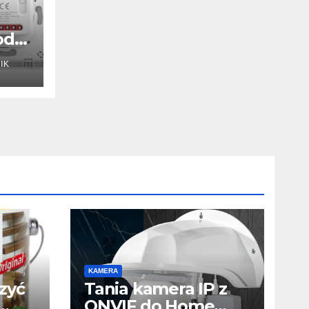
duł
IK
KAMERA
zyć
Tania kamera IP z
ONVIF do Home