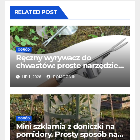
RELATED POST
OGRÓD
Ręczny wyrywacz do
chwastów: proste narzędzie,
które usuwa chwasty z
LIP 1, 2026
POMOCNIK
korzeniem
OGRÓD
Mini szklarnia z doniczki na
pomidory. Prosty sposób na