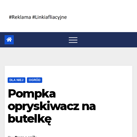
Skip
to
content
DLA NIEJ
OGRÓD
Pompka
opryskiwacz na
butelkę