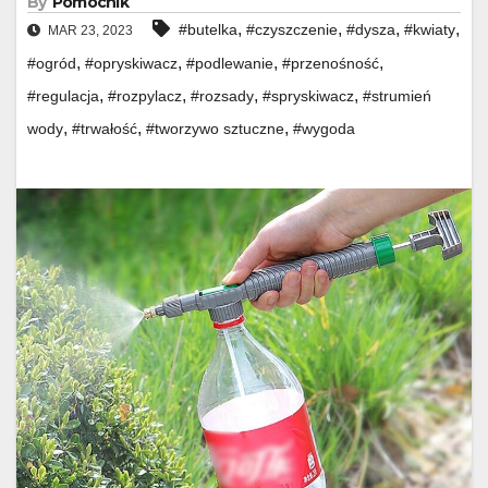
By
Pomocnik
,
,
,
,
#butelka
#czyszczenie
#dysza
#kwiaty
MAR 23, 2023
,
,
,
,
#ogród
#opryskiwacz
#podlewanie
#przenośność
,
,
,
,
#regulacja
#rozpylacz
#rozsady
#spryskiwacz
#strumień
,
,
,
wody
#trwałość
#tworzywo sztuczne
#wygoda