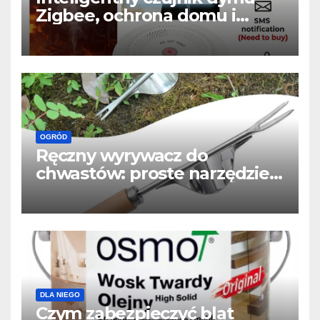
Zigbee, ochrona domu i
powiadomienia w telefonie
OGRÓD
Ręczny wyrywacz do
chwastów: proste narzędzie,
które usuwa chwasty z
korzeniem
DLA NIEGO
Czym zabezpieczyć blat