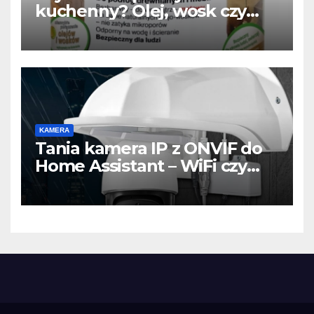
kuchenny? Olej, wosk czy
lakier? Najlepszy wybór do
drewnianego blatu
KAMERA
Tania kamera IP z ONVIF do
Home Assistant – WiFi czy
LAN? Test, konfiguracja i
praktyczne wskazówki