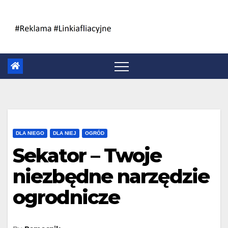
Skip
to
content
DLA NIEGO
DLA NIEJ
OGRÓD
Sekator – Twoje
niezbędne narzędzie
ogrodnicze