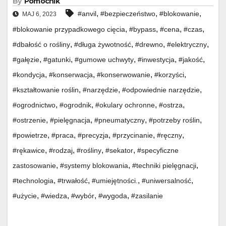
By
Pomocnik
,
,
,
#anvil
#bezpieczeństwo
#blokowanie
MAJ 6, 2023
,
,
,
,
#blokowanie przypadkowego cięcia
#bypass
#cena
#czas
,
,
,
,
#dbałość o rośliny
#długa żywotność
#drewno
#elektryczny
,
,
,
,
,
#gałęzie
#gatunki
#gumowe uchwyty
#inwestycja
#jakość
,
,
,
,
#kondycja
#konserwacja
#konserwowanie
#korzyści
,
,
,
#kształtowanie roślin
#narzędzie
#odpowiednie narzędzie
,
,
,
,
#ogrodnictwo
#ogrodnik
#okulary ochronne
#ostrza
,
,
,
,
#ostrzenie
#pielęgnacja
#pneumatyczny
#potrzeby roślin
,
,
,
,
,
#powietrze
#praca
#precyzja
#przycinanie
#ręczny
,
,
,
,
#rękawice
#rodzaj
#rośliny
#sekator
#specyficzne
,
,
,
zastosowanie
#systemy blokowania
#techniki pielęgnacji
,
,
,
,
#technologia
#trwałość
#umiejętności.
#uniwersalność
,
,
,
,
#użycie
#wiedza
#wybór
#wygoda
#zasilanie