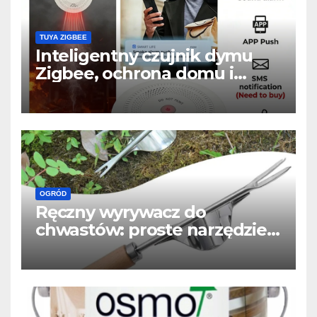
TUYA ZIGBEE
Inteligentny czujnik dymu
Zigbee, ochrona domu i
powiadomienia w telefonie
OGRÓD
Ręczny wyrywacz do
chwastów: proste narzędzie,
które usuwa chwasty z
korzeniem