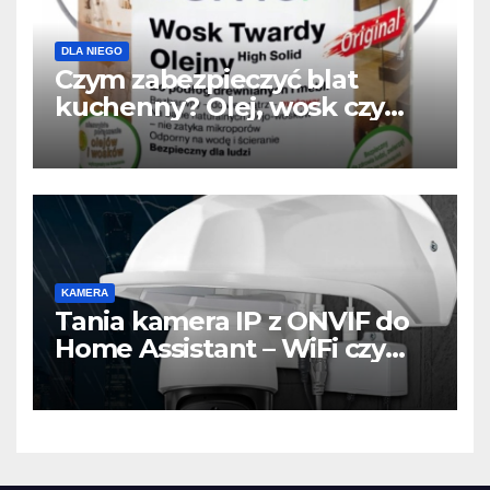
DLA NIEGO
Czym zabezpieczyć blat
kuchenny? Olej, wosk czy
lakier? Najlepszy wybór do
drewnianego blatu
KAMERA
Tania kamera IP z ONVIF do
Home Assistant – WiFi czy
LAN? Test, konfiguracja i
praktyczne wskazówki