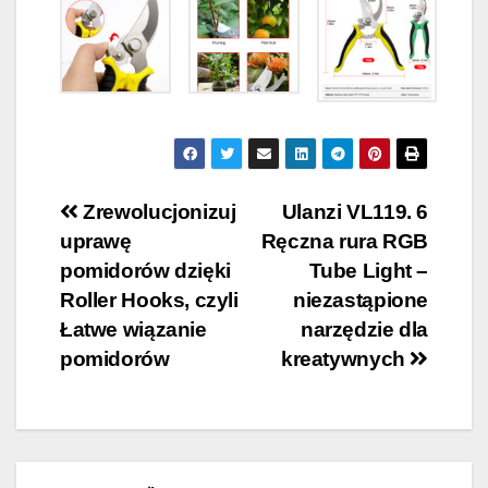
Nawigacja
Zrewolucjonizuj
Ulanzi VL119. 6
uprawę
Ręczna rura RGB
wpisu
pomidorów dzięki
Tube Light –
Roller Hooks, czyli
niezastąpione
Łatwe wiązanie
narzędzie dla
pomidorów
kreatywnych