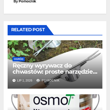
By
Pomocnik
RELATED POST
OGRÓD
Ręczny wyrywacz do
chwastów: proste narzędzie,
które usuwa chwasty z
LIP 1, 2026
POMOCNIK
korzeniem