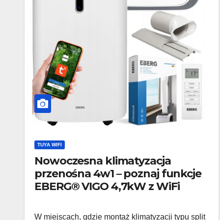
TUYA WIFI
Nowoczesna klimatyzacja
przenośna 4w1 – poznaj funkcje
EBERG® VIGO 4,7kW z WiFi
W miejscach, gdzie montaż klimatyzacji typu split