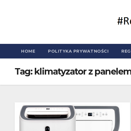
Skip
to
content
HOME
POLITYKA PRYWATNOŚCI
REG
Tag:
klimatyzator z panel