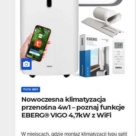
TUYA WIFI
Nowoczesna klimatyzacja
przenośna 4w1 – poznaj funkcje
EBERG® VIGO 4,7kW z WiFi
W miejscach, gdzie montaż klimatyzacji typu split