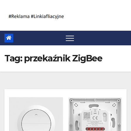
Skip
to
content
Tag:
przekaźnik ZigBee