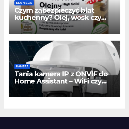
DLA NIEGO
Czym zabezpieczyć blat
kuchenny? Olej, wosk czy
lakier? Najlepszy wybór do
drewnianego blatu
KAMERA
Tania kamera IP z ONVIF do
Home Assistant – WiFi czy
LAN? Test, konfiguracja i
praktyczne wskazówki