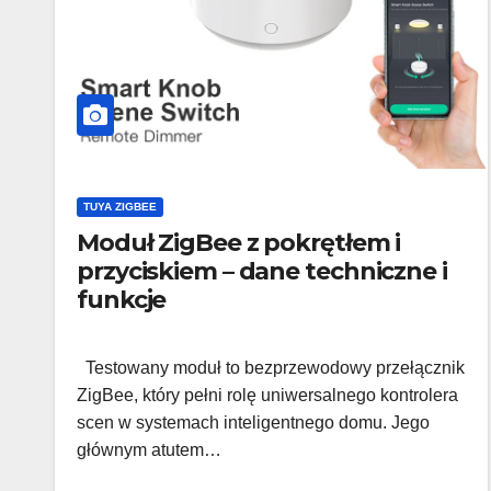
TUYA ZIGBEE
Moduł ZigBee z pokrętłem i
przyciskiem – dane techniczne i
funkcje
Testowany moduł to bezprzewodowy przełącznik
ZigBee, który pełni rolę uniwersalnego kontrolera
scen w systemach inteligentnego domu. Jego
głównym atutem…