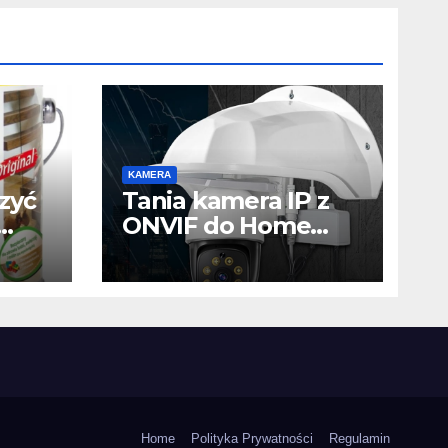
KAMERA
zyć
Tania kamera IP z
ONVIF do Home
Assistant – WiFi czy
y
LAN? Test,
konfiguracja i
atu
praktyczne
wskazówki
Home
Polityka Prywatności
Regulamin