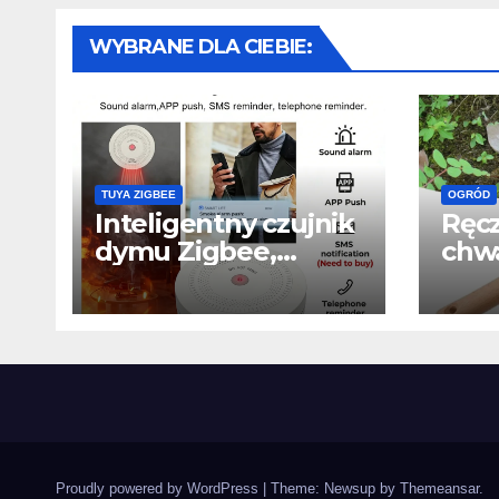
WYBRANE DLA CIEBIE:
TUYA ZIGBEE
OGRÓD
Inteligentny czujnik
Ręc
dymu Zigbee,
chwa
ochrona domu i
narz
powiadomienia w
usu
telefonie
kor
Proudly powered by WordPress
|
Theme: Newsup by
Themeansar
.