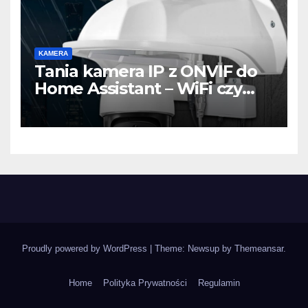
KAMERA
Tania kamera IP z ONVIF do
Home Assistant – WiFi czy
LAN? Test, konfiguracja i
praktyczne wskazówki
Proudly powered by WordPress
|
Theme: Newsup by
Themeansar
.
Home
Polityka Prywatności
Regulamin