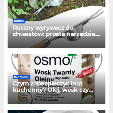
OGRÓD
Ręczny wyrywacz do
chwastów: proste narzędzie,
które usuwa chwasty z
korzeniem
DLA NIEGO
Czym zabezpieczyć blat
kuchenny? Olej, wosk czy
lakier? Najlepszy wybór do
drewnianego blatu