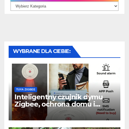
WYBRANE DLA CIEBIE:
TUYA ZIGBEE
Inteligentny czujnik dymu
Zigbee, ochrona domu i
powiadomienia w telefonie