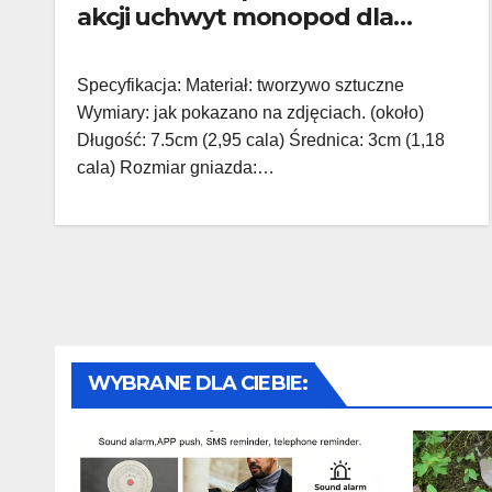
akcji uchwyt monopod dla
iphonów/Samsumg/Xiaomi dla
Gopro 6/DJI
Specyfikacja: Materiał: tworzywo sztuczne
Wymiary: jak pokazano na zdjęciach. (około)
Długość: 7.5cm (2,95 cala) Średnica: 3cm (1,18
cala) Rozmiar gniazda:…
WYBRANE DLA CIEBIE: