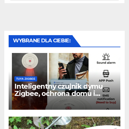
WYBRANE DLA CIEBIE:
TUYA ZIGBEE
Inteligentny czujnik dymu
Zigbee, ochrona domu i
powiadomienia w telefonie