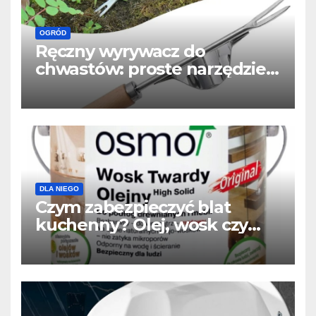
OGRÓD
Ręczny wyrywacz do
chwastów: proste narzędzie,
które usuwa chwasty z
korzeniem
DLA NIEGO
Czym zabezpieczyć blat
kuchenny? Olej, wosk czy
lakier? Najlepszy wybór do
drewnianego blatu