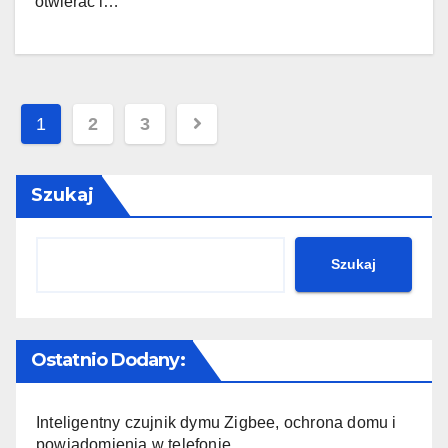
otwierać i…
Stronicowanie
1
2
3
wpisów
Szukaj
Szukaj
Ostatnio Dodany:
Inteligentny czujnik dymu Zigbee, ochrona domu i
powiadomienia w telefonie